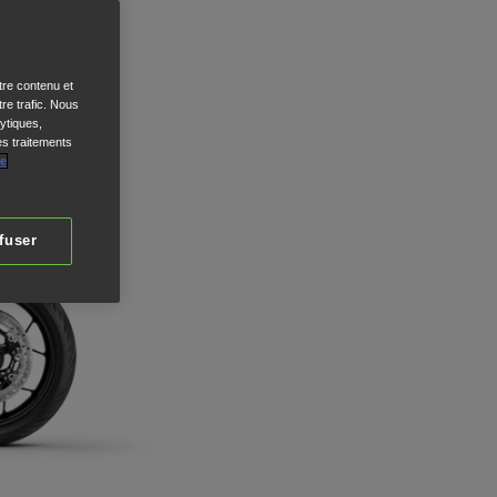
tre contenu et
re trafic. Nous
ytiques,
es traitements
de
fuser