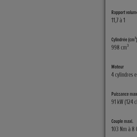
Rapport volum
11,7 à 1
Cylindrée (cm³
998 cm³
Moteur
4 cylindres 
Puissance max
91 kW (124 c
Couple maxi.
103 Nm à 8 