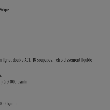
étrique
)
en ligne, double ACT, 16 soupapes, refroidissement liquide
i.
h) à 9 000 tr/min
000 tr/min