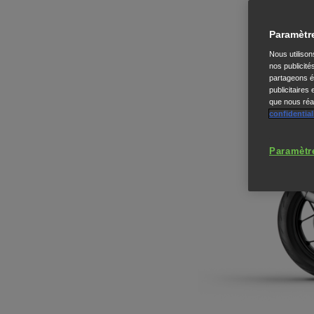
Paramètr
Nous utiliso
nos publicité
partageons ég
publicitaires
que nous réal
confidential
Paramètr