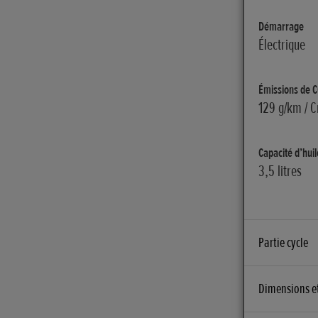
Démarrage
Électrique
Émissions de 
129 g/km / Cr
Capacité d’huile
3,5 litres
Partie cycle
Frein avant
Dimensions e
Double disqu