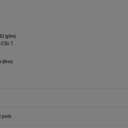
CO2 (g/km)
it'Air 1
 (litres)
t poids
e flottant ø 310 mm, avec étriers Nissin 4 pistons à montage radial