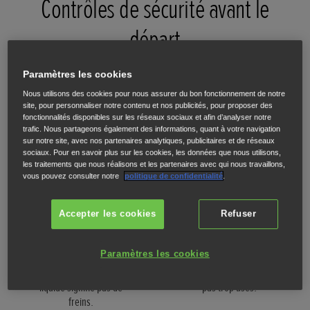
Contrôles de sécurité avant le
départ
Vous pouvez effectuer vous-même des contrôles de sécurité de base si vous
disposez des bons outils. Cela vous aidera à comprendre votre moto et son
Paramètres les cookies
fonctionnement. Cela vous aidera également à diagnostiquer les problèmes que
Nous utilisons des cookies pour nous assurer du bon fonctionnement de notre
vous remarquez pendant que vous roulez.
site, pour personnaliser notre contenu et nos publicités, pour proposer des
fonctionnalités disponibles sur les réseaux sociaux et afin d’analyser notre
trafic. Nous partageons également des informations, quant à votre navigation
sur notre site, avec nos partenaires analytiques, publicitaires et de réseaux
sociaux. Pour en savoir plus sur les cookies, les données que nous utilisons,
les traitements que nous réalisons et les partenaires avec qui nous travaillons,
vous pouvez consulter notre
politique de confidentialité
.
Freins et liquide de frein
Chaîne et pignons
Assurez-vous que vos
Vérifiez régulièrement la
Accepter les cookies
Refuser
plaquettes de frein ne sont
tension de la chaîne
pas usées jusqu'à la limite
conformément à votre
Paramètres les cookies
et n'oubliez pas de vérifier
manuel et assurez-vous
le liquide de frein. Pas de
que vos pignons ne sont
liquide signifie pas de
pas trop usés.
freins.