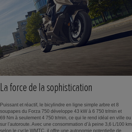
La force de la sophistication
Puissant et réactif, le bicylindre en ligne simple arbre et 8
soupapes du Forza 750 développe 43 kW à 6 750 tr/min et
69 Nm à seulement 4 750 tr/min, ce qui le rend idéal en ville ou
sur l'autoroute. Avec une consommation d’à peine 3,6 L/100 km
selon le cycle WMTC, il offre une autonomie potentielle de