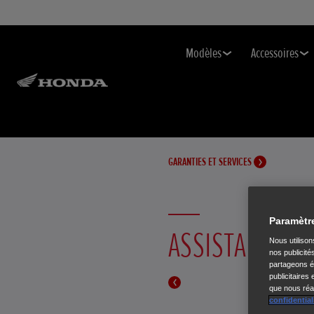
Modèles
Accessoires
GARANTIES ET SERVICES
Paramètr
ASSISTANCE 7J
Nous utiliso
nos publicité
partageons ég
publicitaires
que nous réal
confidential