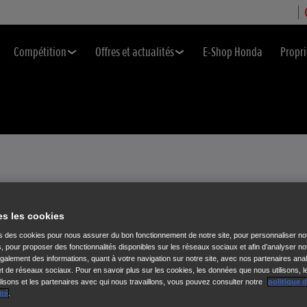
Compétition
Offres et actualités
E-Shop Honda
Propri
es les cookies
/7 24H/24
ns des cookies pour nous assurer du bon fonctionnement de notre site, pour personnaliser no
s, pour proposer des fonctionnalités disponibles sur les réseaux sociaux et afin d’analyser not
alement des informations, quant à votre navigation sur notre site, avec nos partenaires anal
 et de réseaux sociaux. Pour en savoir plus sur les cookies, les données que nous utilisons, l
isons et les partenaires avec qui nous travaillons, vous pouvez consulter notre
politique 
ité
.