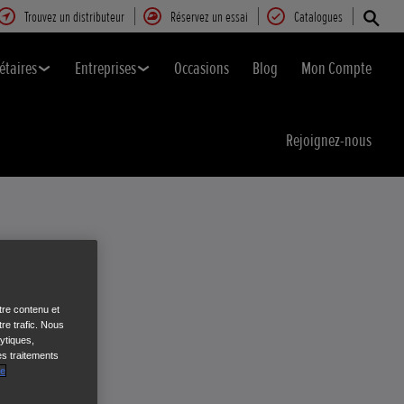
Trouvez un distributeur
Réservez un essai
Catalogues
étaires
Entreprises
Occasions
Blog
Mon Compte
Rejoignez-nous
tre contenu et
re trafic. Nous
ytiques,
es traitements
de