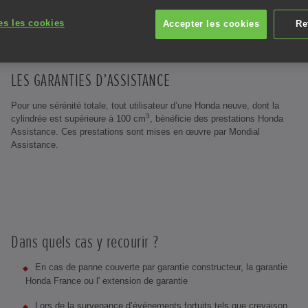
es les cookies
Accepter les cookies
Re
LES GARANTIES D’ASSISTANCE
Pour une sérénité totale, tout utilisateur d’une Honda neuve, dont la
3
cylindrée est supérieure à 100 cm
, bénéficie des prestations Honda
Assistance. Ces prestations sont mises en œuvre par Mondial
Assistance.
Dans quels cas y recourir ?
En cas de panne couverte par garantie constructeur, la garantie
Honda France ou l' extension de garantie
Lors de la survenance d’événements fortuits tels que crevaison,