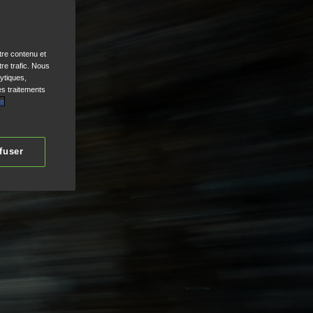
tre contenu et
re trafic. Nous
ytiques,
es traitements
de
fuser