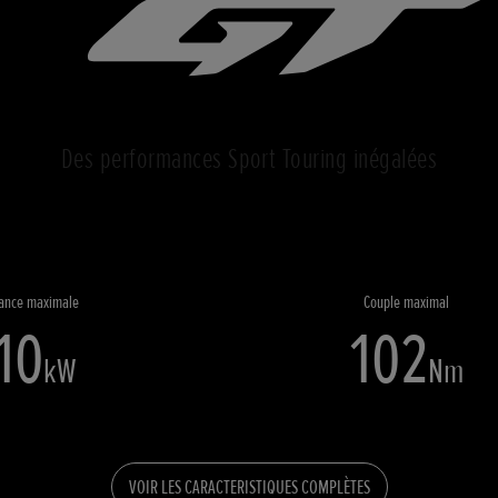
Des performances Sport Touring inégalées
sance maximale
Couple maximal
10
102
kW
Nm
VOIR LES CARACTERISTIQUES COMPLÈTES