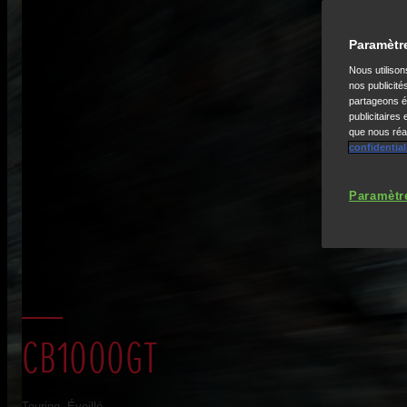
Paramètr
Nous utiliso
nos publicité
partageons ég
publicitaires
que nous réal
confidential
Paramètr
CB1000GT
Touring. Éveillé.