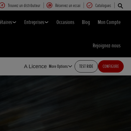
Trouvez un distributeur
Réservez un essai
Catalogues
étaires
Entreprises
Occasions
Blog
Mon Compte
Rejoignez-nous
A Licence
More Options
TEST RIDE
CONFIGURE