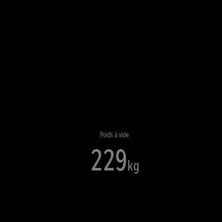
Poids à vide
229
kg