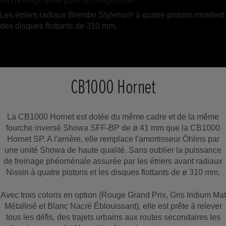
Les étriers radiaux Brembo Stylema® à quatre pistons mordent
des disques flottants de 310 mm.
CB1000 Hornet
La CB1000 Hornet est dotée du même cadre et de la même
fourche inversé Showa SFF-BP de ø 41 mm que la CB1000
Hornet SP. A l'arrière, elle remplace l'amortisseur Öhlins par
une unité Showa de haute qualité. Sans oublier la puissance
de freinage phéoménale assurée par les étriers avant radiaux
Nissin à quatre pistons et les disques flottants de ø 310 mm.
Avec trois coloris en option (Rouge Grand Prix, Gris Iridium Mat
Métallisé et Blanc Nacré Éblouissant), elle est prête à relever
tous les défis, des trajets urbains aux routes secondaires les