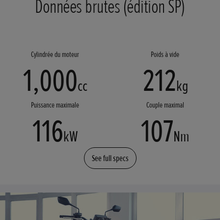
Données brutes (édition SP)
Cylindrée du moteur
Poids à vide
1,000
212
cc
kg
Puissance maximale
Couple maximal
116
107
kW
Nm
See full specs