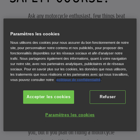
Ask any motorcycle enthusiast, few things beat
clear skies, an open road and a long ride.
Paramètres les cookies
However, one guaranteed way to improve any
Nous utilisons des cookies pour nous assurer du bon fonctionnement de notre
bike ride is the peace of mind that comes from
site, pour personnaliser notre contenu et nos publicités, pour proposer des
fonctionnalités disponibles sur les réseaux sociaux et afin d’analyser notre
knowing you’re equipped to ride in all conditions.
trafic. Nous partageons également des informations, quant à votre navigation
sur notre site, avec nos partenaires analytiques, publicitaires et de réseaux
sociaux. Pour en savoir plus sur les cookies, les données que nous utilisons,
One way to improve your safety on the road is to
les traitements que nous réalisons et les partenaires avec qui nous travaillons,
vous pouvez consulter notre
politique de confidentialité
.
take a motorcycle safety course. Motorcycle
safety courses are designed for all skill levels and
Accepter les cookies
Refuser
teach riders key handling skills, road awareness,
and hazard identification. Not only is a
Paramètres les cookies
motorcycle safety course designed to help protect
you, but if you plan on riding a motorcycle