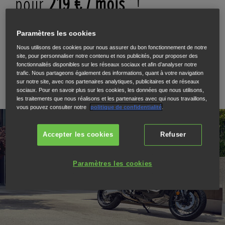
pour
219 € / mois
!
1 300€ D'APPORT
, DURÉE 37 MOIS
Paramètres les cookies
AVEC
GARANTIE PERTE FINANCIERE
INCLUSE*
Nous utilisons des cookies pour nous assurer du bon fonctionnement de notre
site, pour personnaliser notre contenu et nos publicités, pour proposer des
fonctionnalités disponibles sur les réseaux sociaux et afin d’analyser notre
RÉSERVEZ VOTRE ESSAI
trafic. Nous partageons également des informations, quant à votre navigation
sur notre site, avec nos partenaires analytiques, publicitaires et de réseaux
sociaux. Pour en savoir plus sur les cookies, les données que nous utilisons,
les traitements que nous réalisons et les partenaires avec qui nous travaillons,
vous pouvez consulter notre
politique de confidentialité
.
Accepter les cookies
Refuser
Paramètres les cookies