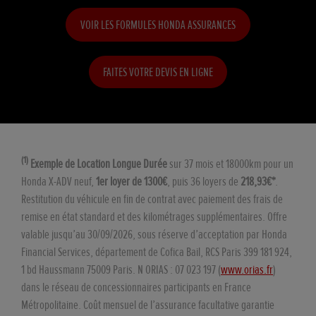
VOIR LES FORMULES HONDA ASSURANCES
FAITES VOTRE DEVIS EN LIGNE
(1)
Exemple de Location Longue Durée
sur 37 mois et 18000km pour un
Honda X-ADV neuf,
1er loyer de 1300€
, puis 36 loyers de
218,93€*
.
Restitution du véhicule en fin de contrat avec paiement des frais de
remise en état standard et des kilométrages supplémentaires. Offre
valable jusqu’au 30/09/2026, sous réserve d’acceptation par Honda
Financial Services, département de Cofica Bail, RCS Paris 399 181 924,
1 bd Haussmann 75009 Paris. N ORIAS : 07 023 197 (
www.orias.fr
)
dans le réseau de concessionnaires participants en France
Métropolitaine. Coût mensuel de l’assurance facultative garantie