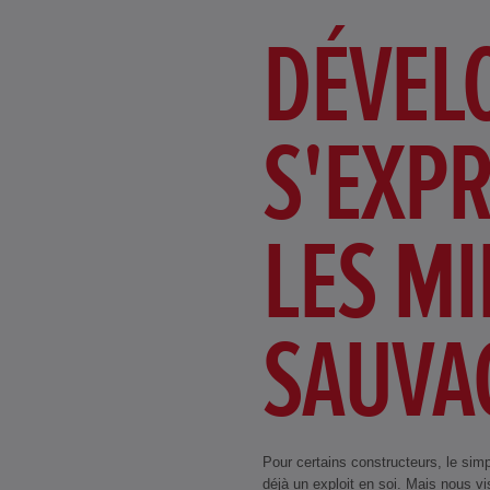
DÉVEL
S'EXP
LES MI
SAUVA
Pour certains constructeurs, le simpl
déjà un exploit en soi. Mais nous v