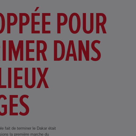
OPPÉE POUR
RIMER DANS
LIEUX
GES
e fait de terminer le Dakar était
isions la première marche du