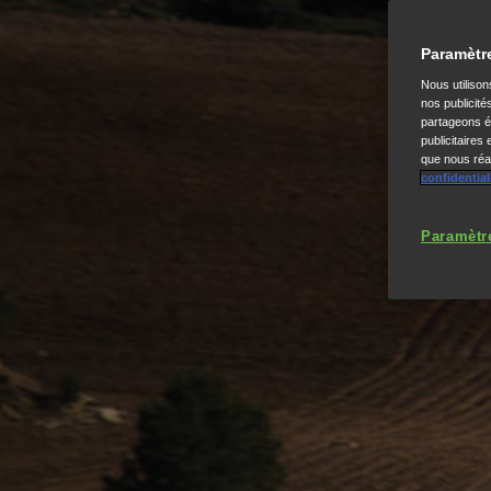
Paramètr
Nous utiliso
nos publicité
partageons ég
publicitaires
que nous réal
confidential
Paramètr