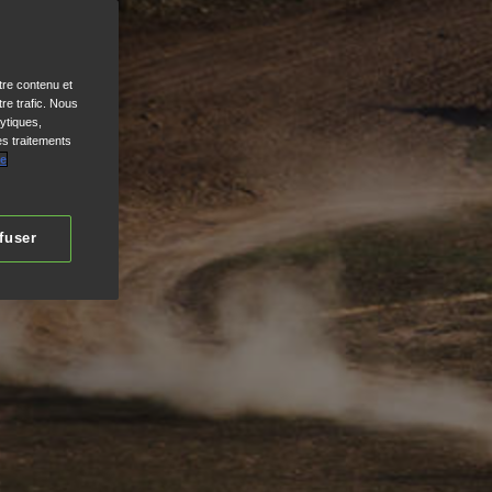
tre contenu et
re trafic. Nous
ytiques,
es traitements
de
fuser