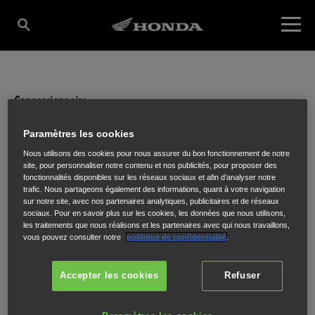
Concessionnaire
BRIVA MOTO
Paramètres les cookies
Nous utilisons des cookies pour nous assurer du bon fonctionnement de notre
site, pour personnaliser notre contenu et nos publicités, pour proposer des
fonctionnalités disponibles sur les réseaux sociaux et afin d’analyser notre
104 AVENUE RIBOT
,
BRIVE
,
19100
trafic. Nous partageons également des informations, quant à votre navigation
sur notre site, avec nos partenaires analytiques, publicitaires et de réseaux
sociaux. Pour en savoir plus sur les cookies, les données que nous utilisons,
les traitements que nous réalisons et les partenaires avec qui nous travaillons,
vous pouvez consulter notre
politique de confidentialité
.
ITINÉRAIRE
Accepter les cookies
Refuser
SITE INTERNET