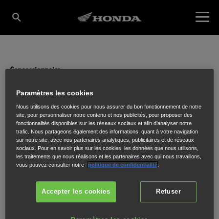
Concessionnaire
SUD-EST MOTOS
Paramètres les cookies
Nous utilisons des cookies pour nous assurer du bon fonctionnement de notre
site, pour personnaliser notre contenu et nos publicités, pour proposer des
fonctionnalités disponibles sur les réseaux sociaux et afin d’analyser notre
2088 ROUTE DEPARTEMENTALE 1006
,
LA RAVOIRE (CHAMBERY)
,
73490
trafic. Nous partageons également des informations, quant à votre navigation
sur notre site, avec nos partenaires analytiques, publicitaires et de réseaux
sociaux. Pour en savoir plus sur les cookies, les données que nous utilisons,
les traitements que nous réalisons et les partenaires avec qui nous travaillons,
vous pouvez consulter notre
politique de confidentialité
.
ITINÉRAIRE
Accepter les cookies
Refuser
SITE INTERNET