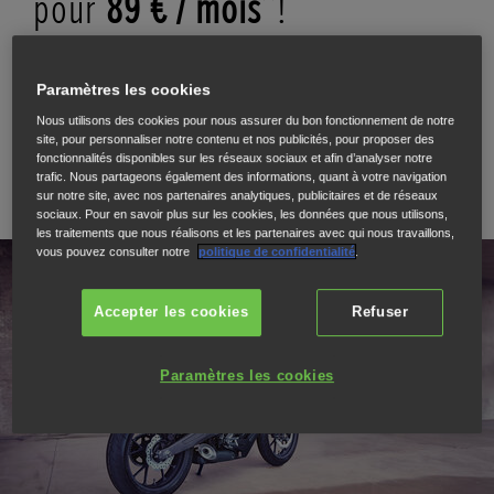
pour
89 € / mois
!
550€ D'APPORT,
DURÉE 37 MOIS
Paramètres les cookies
AVEC
GARANTIE PERTE FINANCIERE
INCLUSE*
Nous utilisons des cookies pour nous assurer du bon fonctionnement de notre
site, pour personnaliser notre contenu et nos publicités, pour proposer des
RÉSERVEZ VOTRE ESSAI
fonctionnalités disponibles sur les réseaux sociaux et afin d’analyser notre
trafic. Nous partageons également des informations, quant à votre navigation
sur notre site, avec nos partenaires analytiques, publicitaires et de réseaux
sociaux. Pour en savoir plus sur les cookies, les données que nous utilisons,
les traitements que nous réalisons et les partenaires avec qui nous travaillons,
vous pouvez consulter notre
politique de confidentialité
.
Accepter les cookies
Refuser
Paramètres les cookies