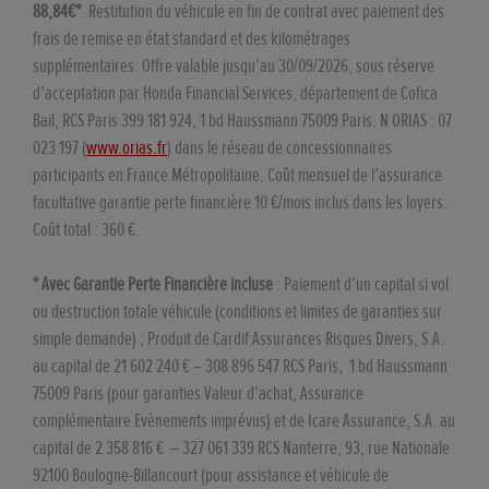
88,84€*
. Restitution du véhicule en fin de contrat avec paiement des
frais de remise en état standard et des kilométrages
supplémentaires. Offre valable jusqu’au 30/09/2026, sous réserve
d’acceptation par Honda Financial Services, département de Cofica
Bail, RCS Paris 399 181 924, 1 bd Haussmann 75009 Paris. N ORIAS : 07
023 197 (
www.orias.fr
) dans le réseau de concessionnaires
participants en France Métropolitaine. Coût mensuel de l’assurance
facultative garantie perte financière 10 €/mois inclus dans les loyers.
Coût total : 360 €.
* Avec Garantie Perte Financière incluse
: Paiement d’un capital si vol
ou destruction totale véhicule (conditions et limites de garanties sur
simple demande) ; Produit de Cardif Assurances Risques Divers, S.A.
au capital de 21 602 240 € – 308 896 547 RCS Paris, 1 bd Haussmann
75009 Paris (pour garanties Valeur d’achat, Assurance
complémentaire Evènements imprévus) et de Icare Assurance, S.A. au
capital de 2 358 816 € – 327 061 339 RCS Nanterre, 93, rue Nationale
92100 Boulogne-Billancourt (pour assistance et véhicule de