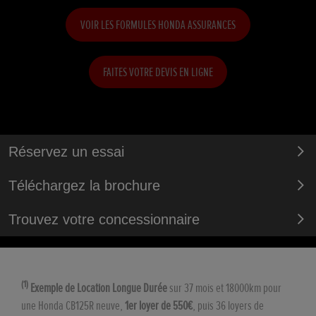
VOIR LES FORMULES HONDA ASSURANCES
FAITES VOTRE DEVIS EN LIGNE
Réservez un essai
Téléchargez la brochure
Trouvez votre concessionnaire
(1)
Exemple de Location Longue Durée
sur 37 mois et 18000km pour
une Honda CB125R neuve,
1er loyer de 550€
, puis 36 loyers de