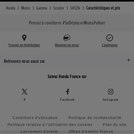
138 kg
Honda
Motos
Gamme
Scooter
SH125i
Caractéristiques et prix
Hauteur de selle (mm)
Pensez à covoiturer #SeDéplacerMoinsPolluer
799 mm
Traînée (mm)
85 mm
Trouvez un distributeur
Réservez un essai
Catalogues
Empattement (mm)
Retrouvez-nous aussi sur
1 350 mm
Suivez Honda France sur
X
Facebook
Instagram
Conditions d'utilisation
Politique de confidentialité
Politique relative à l'utilisation des cookies
Plan du site
Lancement d'alerte
Offres d’emploi France