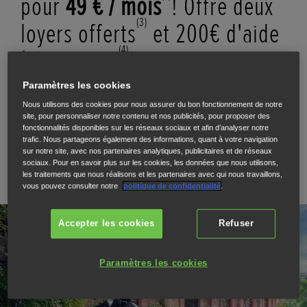
pour
49 € / mois
! Offre deux
(3)
loyers offerts
et 200€ d'aide
(4)
à la reprise
!
Paramètres les cookies
400€ D'APPORT,
DURÉE 37 MOIS.
Nous utilisons des cookies pour nous assurer du bon fonctionnement de notre
site, pour personnaliser notre contenu et nos publicités, pour proposer des
fonctionnalités disponibles sur les réseaux sociaux et afin d’analyser notre
trafic. Nous partageons également des informations, quant à votre navigation
RÉSERVEZ VOTRE ESSAI
sur notre site, avec nos partenaires analytiques, publicitaires et de réseaux
sociaux. Pour en savoir plus sur les cookies, les données que nous utilisons,
les traitements que nous réalisons et les partenaires avec qui nous travaillons,
vous pouvez consulter notre
politique de confidentialité
.
Accepter les cookies
Refuser
Paramètres les cookies