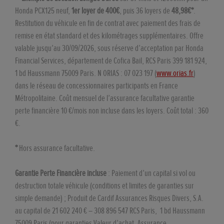
Honda PCX125 neuf,
1er loyer de 400€
, puis 36 loyers de
48,98€*
.
Restitution du véhicule en fin de contrat avec paiement des frais de
remise en état standard et des kilométrages supplémentaires. Offre
valable jusqu’au 30/09/2026, sous réserve d’acceptation par Honda
Financial Services, département de Cofica Bail, RCS Paris 399 181 924,
1 bd Haussmann 75009 Paris. N ORIAS : 07 023 197 (
www.orias.fr
)
dans le réseau de concessionnaires participants en France
Métropolitaine. Coût mensuel de l’assurance facultative garantie
perte financière 10 €/mois non incluse dans les loyers. Coût total : 360
€.
*
Hors assurance facultative.
Garantie Perte Financière incluse
: Paiement d’un capital si vol ou
destruction totale véhicule (conditions et limites de garanties sur
simple demande) ; Produit de Cardif Assurances Risques Divers, S.A.
au capital de 21 602 240 € – 308 896 547 RCS Paris, 1 bd Haussmann
75009 Paris (pour garanties Valeur d’achat, Assurance