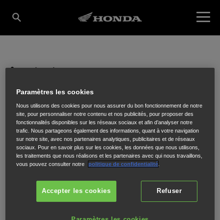
Concessionnaire
GARAGE PAUGET
Paramètres les cookies
Nous utilisons des cookies pour nous assurer du bon fonctionnement de notre
site, pour personnaliser notre contenu et nos publicités, pour proposer des
fonctionnalités disponibles sur les réseaux sociaux et afin d’analyser notre
trafic. Nous partageons également des informations, quant à votre navigation
ZI AVENUE GUSTAVE EIFFEL
,
CHATEAU THIERRY
,
02400
sur notre site, avec nos partenaires analytiques, publicitaires et de réseaux
sociaux. Pour en savoir plus sur les cookies, les données que nous utilisons,
les traitements que nous réalisons et les partenaires avec qui nous travaillons,
vous pouvez consulter notre
politique de confidentialité
.
Accepter les cookies
Refuser
ITINÉRAIRE
SITE INTERNET
Paramètres les cookies