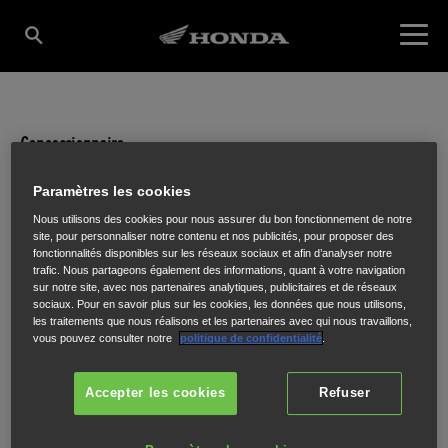
Concessionnaire
BOURGOIN MOTO
Paramètres les cookies
Nous utilisons des cookies pour nous assurer du bon fonctionnement de notre
site, pour personnaliser notre contenu et nos publicités, pour proposer des
fonctionnalités disponibles sur les réseaux sociaux et afin d’analyser notre
2 RUE GEORGES CHARPAK - Z.A.C DE LA MALADIERE
,
BOURGOIN
trafic. Nous partageons également des informations, quant à votre navigation
sur notre site, avec nos partenaires analytiques, publicitaires et de réseaux
JALLIEU
,
38300
sociaux. Pour en savoir plus sur les cookies, les données que nous utilisons,
les traitements que nous réalisons et les partenaires avec qui nous travaillons,
vous pouvez consulter notre
politique de confidentialité
.
Accepter les cookies
Refuser
ITINÉRAIRE