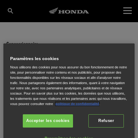
Concessionnaire
EXCLUSIVE MOTO
Paramètres les cookies
Nous utilisons des cookies pour nous assurer du bon fonctionnement de notre
site, pour personnaliser notre contenu et nos publicités, pour proposer des
fonctionnalités disponibles sur les réseaux sociaux et afin d’analyser notre
4 RUE DES BREGEONS
,
SAINT-MALO
,
35400
trafic. Nous partageons également des informations, quant à votre navigation
sur notre site, avec nos partenaires analytiques, publicitaires et de réseaux
sociaux. Pour en savoir plus sur les cookies, les données que nous utilisons,
les traitements que nous réalisons et les partenaires avec qui nous travaillons,
vous pouvez consulter notre
politique de confidentialité
.
ITINÉRAIRE
Accepter les cookies
Refuser
SITE INTERNET