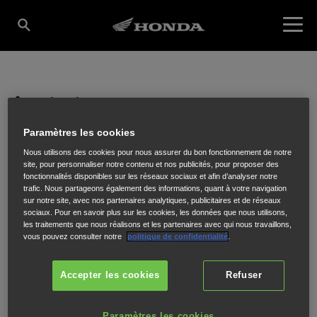
Concessionnaire
RED STYLE
Paramètres les cookies
Nous utilisons des cookies pour nous assurer du bon fonctionnement de notre
site, pour personnaliser notre contenu et nos publicités, pour proposer des
fonctionnalités disponibles sur les réseaux sociaux et afin d’analyser notre
trafic. Nous partageons également des informations, quant à votre navigation
ZAC DU BOIS DES FENETRES
,
ST MAXIMIN
,
60752
sur notre site, avec nos partenaires analytiques, publicitaires et de réseaux
sociaux. Pour en savoir plus sur les cookies, les données que nous utilisons,
les traitements que nous réalisons et les partenaires avec qui nous travaillons,
vous pouvez consulter notre
politique de confidentialité
.
Accepter les cookies
Refuser
ITINÉRAIRE
SITE INTERNET
Paramètres les cookies